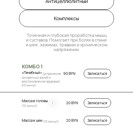
Антицеллюлитный
Комплексы
Точечная и глубокая проработка мышц
и суставов. Помогает при болях в спине
и шее, зажимах, травмах и хроническом
напряжении.
КОМБО 1
«Лечебный»
90 BYN
Записаться
(устранение
конкретных жалоб и
восстановление здоровья)
60 минут
Массаж головы
20 BYN
Записаться
(10 минут)
Массаж шеи
20 BYN
Записаться
(10 минут)