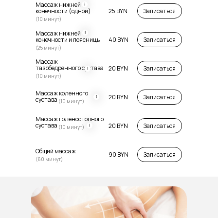
Массаж нижней
конечности (одной)
25 BYN
Записаться
(10 минут)
Массаж нижней
конечности и поясницы
40 BYN
Записаться
(25 минут)
Массаж
тазобедренного сустава
20 BYN
Записаться
(10 минут)
Массаж коленного
20 BYN
Записаться
сустава
(10 минут)
Массаж голеностопного
сустава
20 BYN
Записаться
(10 минут)
Общий массаж
90 BYN
Записаться
(60 минут)