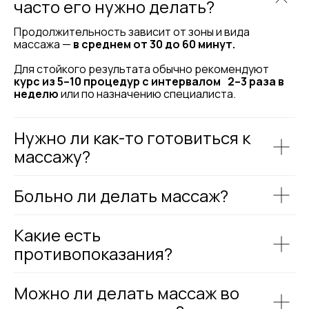
часто его нужно делать?
Скидка действует только для
Продолжительность зависит от зоны и вида
новых клиентов до конца 2025
массажа —
в среднем от 30 до 60 минут.
года!
Записаться на пробный сеанс
Для стойкого результата обычно рекомендуют
курс из 5–10 процедур с интервалом 2–3 раза в
неделю
или по назначению специалиста.
Нужно ли как-то готовиться к
массажу?
Больно ли делать массаж?
Какие есть
противопоказания?
Можно ли делать массаж во