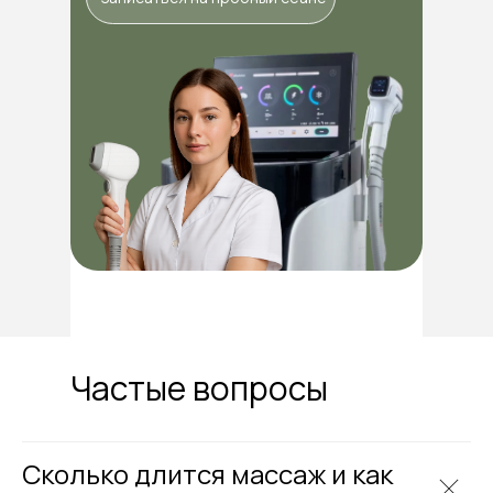
Запишитесь
Частые вопросы
на первый сеанс
массажа
Сколько длится массаж и как
со скидкой 10%