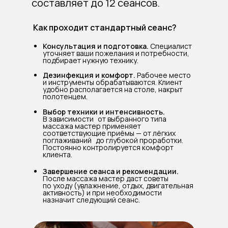
составляет до 12 сеансов.
Спина без боли
80 BYN
Как проходит стандартный сеанс?
Консультация и подготовка.
Специалист
уточняет ваши пожелания и потребности,
подбирает нужную технику.
Дезинфекция и комфорт.
Рабочее место
и инструменты обрабатываются. Клиент
удобно располагается на столе, накрыт
полотенцем.
Выбор техники и интенсивность.
В зависимости от выбранного типа
массажа мастер применяет
соответствующие приёмы — от лёгких
поглаживаний до глубокой проработки.
Постоянно контролируется комфорт
клиента.
Завершение сеанса и рекомендации.
После массажа мастер даст советы
по уходу (увлажнение, отдых, двигательная
активность) и при необходимости
назначит следующий сеанс.