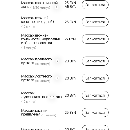
Массаж воротниковой
25 BYN
Записаться
зоны
45 BYN
(15/30 минут)
Массаж верхней
конечности (одной)
25 BYN
Записаться
(10 минут)
Массаж верхней
конечности, надплечья
27 BYN
Записаться
и области лопатки
(15 минут)
Массаж плечевого
20 BYN
Записаться
сустава
(10 минут)
Массаж локтевого
20 BYN
Записаться
сустава
(10 минут)
Массаж
20 BYN
Записаться
лучезапястного сустава
(10 минут)
Массаж кисти и
25 BYN
Записаться
предплечья
(15 минут)
Массаж кисти
20 BYN
Записаться